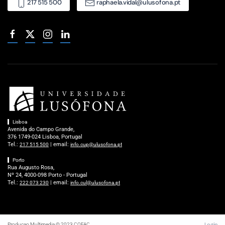
217 515 500
raphaela.vidal@ulusofona.pt
Lisboa
Avenida do Campo Grande,
376 1749-024 Lisboa, Portugal
Tel.:
| email:
217 515 500
info.cup@ulusofona.pt
Porto
Rua Augusto Rosa,
Nº 24, 4000-098 Porto - Portugal
Tel.:
| email:
222 073 230
info.cul@ulusofona.pt
Login
Producao Multimedia © 2023 COFAC.