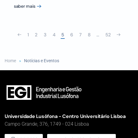
saber mais
1
2
3
4
5
6
7
8
…
52
Home
Notícias e Eventos
Universidade Lusófona - Centro Universitário Lisboa
Campo Grande, 376, 1749 - 024 Lisboa