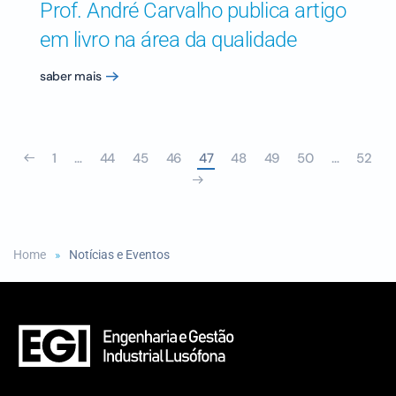
Prof. André Carvalho publica artigo
em livro na área da qualidade
saber mais
1
…
44
45
46
47
48
49
50
…
52
Home
Notícias e Eventos