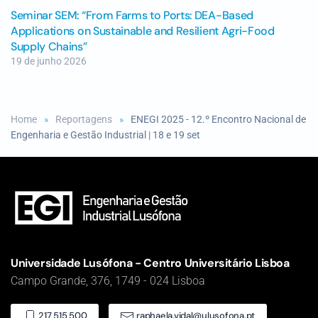
Seminar SEM: “From Farms to Ports: DEA-Based
Applications on Sustainable and Resilient Agri-Food
Supply Chains”
19 de junho 2026
Home
Reportagens
ENEGI 2025 - 12.º Encontro Nacional de
Engenharia e Gestão Industrial | 18 e 19 set
Universidade Lusófona - Centro Universitário Lisboa
Campo Grande, 376, 1749 - 024 Lisboa
217 515 500
raphaela.vidal@ulusofona.pt