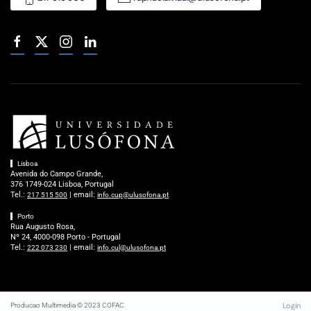
Lisboa
Avenida do Campo Grande,
376 1749-024 Lisboa, Portugal
Tel.:
| email:
217 515 500
info.cup@ulusofona.pt
Porto
Rua Augusto Rosa,
Nº 24, 4000-098 Porto - Portugal
Tel.:
| email:
222 073 230
info.cul@ulusofona.pt
Login
Producao Multimedia © 2023 COFAC.