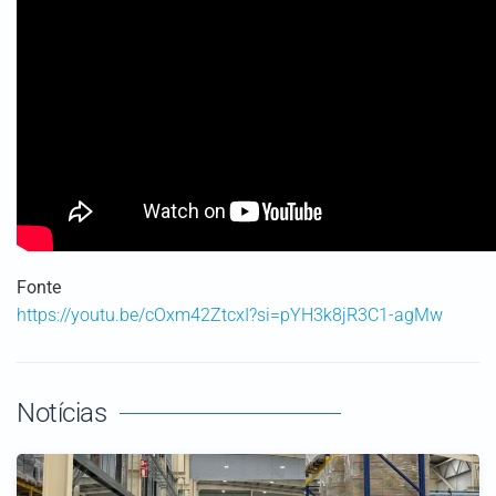
Fonte
https://youtu.be/cOxm42ZtcxI?si=pYH3k8jR3C1-agMw
Notícias